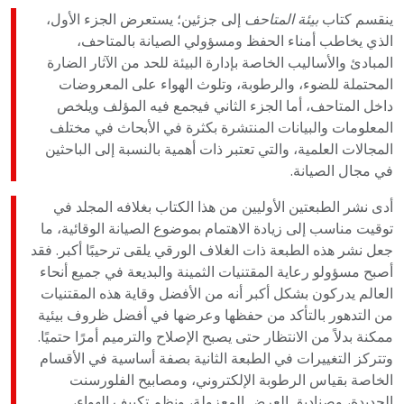
ينقسم كتاب
بيئة المتاحف
إلى جزئين؛ يستعرض الجزء الأول،
الذي يخاطب أمناء الحفظ ومسؤولي الصيانة بالمتاحف،
المبادئ والأساليب الخاصة بإدارة البيئة للحد من الآثار الضارة
المحتملة للضوء، والرطوبة، وتلوث الهواء على المعروضات
داخل المتاحف، أما الجزء الثاني فيجمع فيه المؤلف ويلخص
المعلومات والبيانات المنتشرة بكثرة في الأبحاث في مختلف
المجالات العلمية، والتي تعتبر ذات أهمية بالنسبة إلى الباحثين
في مجال الصيانة.
أدى نشر الطبعتين الأوليين من هذا الكتاب بغلافه المجلد في
توقيت مناسب إلى زيادة الاهتمام بموضوع الصيانة الوقائية، ما
جعل نشر هذه الطبعة ذات الغلاف الورقي يلقى ترحيبًا أكبر. فقد
أصبح مسؤولو رعاية المقتنيات الثمينة والبديعة في جميع أنحاء
العالم يدركون بشكل أكبر أنه من الأفضل وقاية هذه المقتنيات
من التدهور بالتأكد من حفظها وعرضها في أفضل ظروف بيئية
ممكنة بدلاً من الانتظار حتى يصبح الإصلاح والترميم أمرًا حتميًا.
وتتركز التغييرات في الطبعة الثانية بصفة أساسية في الأقسام
الخاصة بقياس الرطوبة الإلكتروني، ومصابيح الفلورسنت
الجديدة، وصناديق العرض المعزولة، ونظم تكييف الهواء،