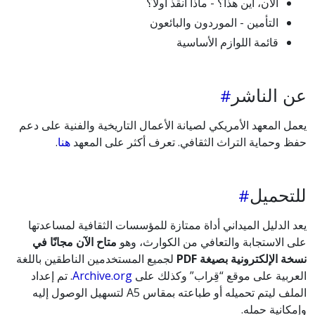
الآن، أين هذا؟ - ماذا أنقذ أولاً؟
التأمين - الموردون والبائعون
قائمة اللوازم الأساسية
عن الناشر
يعمل المعهد الأمريكي لصيانة الأعمال التاريخية والفنية على دعم
حفظ وحماية التراث الثقافي. تعرف أكثر على المعهد
هنا
.
للتحميل
يعد الدليل الميداني أداة ممتازة للمؤسسات الثقافية لمساعدتها
على الاستجابة والتعافي من الكوارث، وهو
متاح الآن مجانًا في
نسخة الإلكترونية بصيغة PDF
لجميع المستخدمين الناطقين باللغة
العربية على موقع “قِراب” وكذلك على
Archive.org
. تم إعداد
الملف ليتم تحميله أو طباعته بمقاس A5 لتسهيل الوصول إليه
وإمكانية حمله.