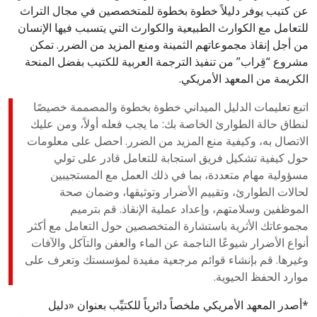
عن كتيب يوفر دليلاً خطوة بخطوة للمتخصصين في مجال التراث
للتعامل مع الكوارث الطبيعية والكوارث التي يتسبب فيها الإنسان
من أجل إنقاذ مجموعاتهم الثمينة ومنع المزيد من الضرر. تمكن
مشروع “قِراب” من تنفيذ الترجمة العربية للكتيب بفضل المنحة
الكريمة من المعهد الأمريكي.
اتبع تعليمات الدليل الميداني خطوة بخطوة والمصممة خصيصًا
لنطاق حالة الطوارئ الخاصة بك: ما يجب فعله أولاً، ومن عليك
الاتصال به، وكيفية منع المزيد من الضرر. احصل على معلومات
حول كيفية تشكيل فريق استجابة للتعامل قادر على تولي
مسؤولية مهام متعددة، بما في ذلك العمل مع المستجيبين
لحالات الطوارئ، وتقييم الأضرار وتوثيقها، وضمان صحة
الموظفين وسلامتهم، وإعداد عملية الإنقاذ. قم بترميم
مجموعاتك الأثرية باستشارة المتخصصين حول التعامل مع أكثر
أنواع الأضرار شيوعًا الناجمة عن الماء والعفن والتآكل والآفات
وغيرها. قم بإنشاء قوائم مرجعية مفيدة لمؤسستك وتعرف على
موارد الحفظ الحيوية.
*أصدر المعهد الأمريكي ملخصاً دائرياً للكتيِّب بعنوان «دليل