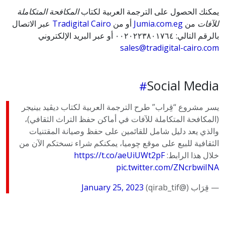
يمكنك الحصول على الترجمة العربية لكتاب
المكافحة المتكاملة
للآفات
من
Jumia.com.eg
أو من
Tradigital Cairo
عبر الاتصال
بالرقم التالي: ٠٠٢٠٢٢٣٨٠١٧٦٤ أو عبر البريد الإلكتروني
sales@tradigital-cairo.com
Social Media
يسر مشروع “قِراب” طرح الترجمة العربية لكتاب ديڤيد بينيجر
(المكافحة المتكاملة للآفات في أماكن حفظ التراث الثقافي)،
والذي يعد دليل شامل للقائمين على حفظ وصيانة المقتنيات
الثقافية للبيع على موقع چوميا، يمكنكم شراء نسختكم الآن من
خلال هذا الرابط:
https://t.co/aeUiUWt2pF
pic.twitter.com/ZNcrbwiINA
— قِرَاب (@qirab_tif)
January 25, 2023