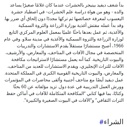
بدأ شغف ديفيد بينيجر بالحشرات عندما كان غلامًا صغيرًا يساعد
والده - وهو من هواة دراسة علم الحشرات- في اصطياد حشرة
اليعسوب لمعرفة خصائصها ثم تركها مجددًا دون إلحاق أي ضرر بها.
وقد بدأ عمله مفتش أغذية بوزارة الزراعة والثروة السمكية
والأغذية، ثم عمل بعدها باحثًا علميًا بمعمل العلوم المركزي التابع
لوزارة الزراعة والثروة السمكية والأغذية في مدينة سلاو. وفي عام
1966، أصبح مستشارًا مستقلاً يقدم الاستشارات والتدريبات
المتخصصة في مجال الآفات في المتاحف، والمعارض، والأرشيف،
والبيوت التاريخية. كما أنه يعمل مستشارًا لاستراتيجات مكافحة
الآفات للتراث الإنجليزي، ويقدم الاستشارات للعديد من المتاحف،
والمعارض، والبيوت التاريخية القومية الكبرى في المملكة المتحدة.
عمل ديفيد أيضًا مع متاحف أجنبية وألقى محاضرات في المؤتمرات
وورش العمل التدريبية في عدة دول. تزيد مؤلفاته عن 60 بحثًا
وكتابًا، بما فيها كتابي “المكافحة المتكاملة للآفات في أماكن حفظ
التراث الثقافي” و"الآفات في البيوت الصغيرة والكبيرة".
الشراء