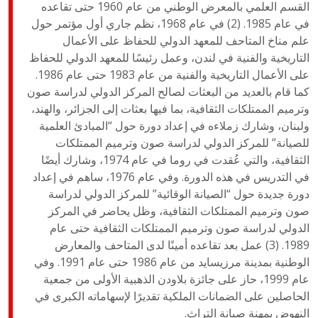
القسم العلمي بالمعرض الوطني من عام 1960 حتى تقاعده
في عام 1985. (2) في عام 1968، نظم جاري أول مؤتمر حول
علم مناخ المتاحف للمعهد الدولي للحفاظ على الأعمال
التاريخية والفنية في لندن، وعمل رئيسًا للمعهد الدولي للحفاظ
على الأعمال التاريخية والفنية من عام 1983 حتى عام 1986.
كما قام بالعديد من البعثات لصالح المركز الدولي لدراسة صون
وترميم الممتلكات الثقافية، بما فيها بعثات إلى الجزائر، والهند،
ولبنان، وشارك زملاءه في إعداد دورة حول “المبادئ العلمية
للصيانة” للمركز الدولي لدراسة صون وترميم الممتلكات
الثقافية، والتي عُقدت في روما في عام 1974، وشارك أيضًا
في التدريس في هذه الدورة. وفي عام 1976، ساهم في إعداد
دورة جديدة حول “الصيانة الوقائية” للمركز الدولي لدراسة
صون وترميم الممتلكات الثقافية، وظل يحاضر في المركز
الدولي لدراسة صون وترميم الممتلكات الثقافية حتى عام
1989. (3) عمل بعد تقاعده أمينًا لدى المتاحف والمعارض
الوطنية بمدينة مرزيسايد من عام 1986 حتى عام 1991. وفي
عام 1999، حاز على جائزة بلاودن الذهبية الأولى من جمعية
الحاصلين على الضمانات الملكية تقديرًا لإسهاماته الكبرى في
النهوض بمهنة صيانة التراث.